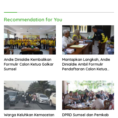
Warga Tak Berhenti di
Pembangunan Daerah
Catatan
Recommendation for You
Andie Dinialdie Kembalikan
Mantapkan Langkah, Andie
Formulir Calon Ketua Golkar
Dinialdie Ambil Formulir
Sumsel
Pendaftaran Calon Ketua
Golkar Sumsel
Warga Keluhkan Kemacetan
DPRD Sumsel dan Pemkab