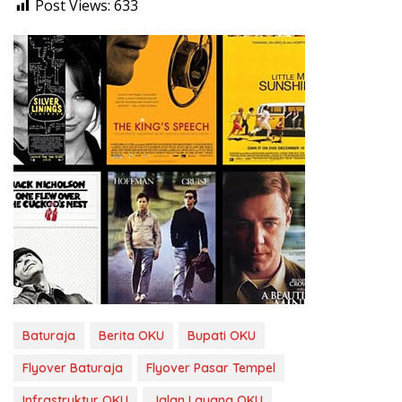
Post Views:
633
Baturaja
Berita OKU
Bupati OKU
Flyover Baturaja
Flyover Pasar Tempel
Infrastruktur OKU
Jalan Layang OKU