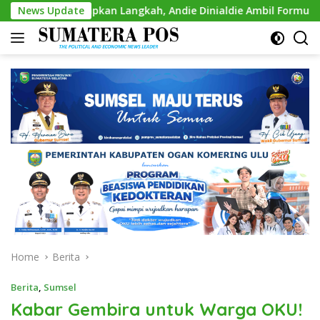
Skip
kan Langkah, Andie Dinialdie Ambil Formulir Pendaftaran Cal
News Update
to
content
Home
Berita
Berita
,
Sumsel
Kabar Gembira untuk Warga OKU!