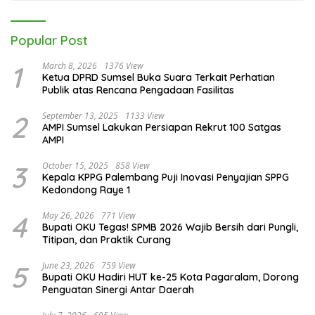
Popular Post
1
March 8, 2026
1376 View
Ketua DPRD Sumsel Buka Suara Terkait Perhatian
Publik atas Rencana Pengadaan Fasilitas
2
September 13, 2025
1133 View
AMPI Sumsel Lakukan Persiapan Rekrut 100 Satgas
AMPI
3
October 15, 2025
858 View
Kepala KPPG Palembang Puji Inovasi Penyajian SPPG
Kedondong Raye 1
4
May 26, 2026
771 View
Bupati OKU Tegas! SPMB 2026 Wajib Bersih dari Pungli,
Titipan, dan Praktik Curang
5
June 23, 2026
759 View
Bupati OKU Hadiri HUT ke-25 Kota Pagaralam, Dorong
Penguatan Sinergi Antar Daerah