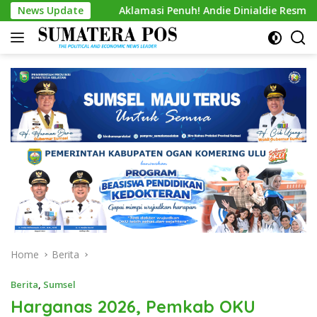
Skip
News Update
Aklamasi Penuh! Andie Dinialdie Resmi Nahkodai Golkar
to
content
Home
Berita
Berita
,
Sumsel
Harganas 2026, Pemkab OKU