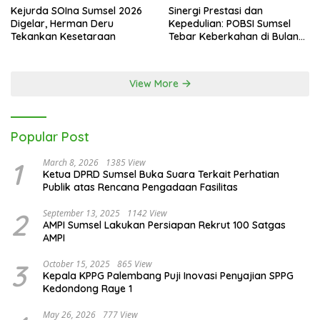
Kejurda SOIna Sumsel 2026
Sinergi Prestasi dan
Digelar, Herman Deru
Kepedulian: POBSI Sumsel
Tekankan Kesetaraan
Tebar Keberkahan di Bulan
Ramadan
View More
Popular Post
1
March 8, 2026
1385 View
Ketua DPRD Sumsel Buka Suara Terkait Perhatian
Publik atas Rencana Pengadaan Fasilitas
2
September 13, 2025
1142 View
AMPI Sumsel Lakukan Persiapan Rekrut 100 Satgas
AMPI
3
October 15, 2025
865 View
Kepala KPPG Palembang Puji Inovasi Penyajian SPPG
Kedondong Raye 1
May 26, 2026
777 View