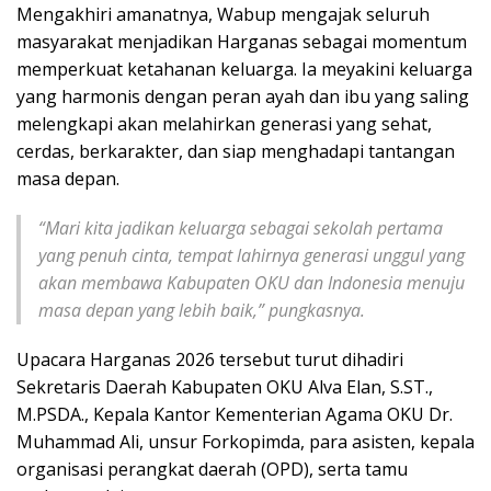
Mengakhiri amanatnya, Wabup mengajak seluruh
masyarakat menjadikan Harganas sebagai momentum
memperkuat ketahanan keluarga. Ia meyakini keluarga
yang harmonis dengan peran ayah dan ibu yang saling
melengkapi akan melahirkan generasi yang sehat,
cerdas, berkarakter, dan siap menghadapi tantangan
masa depan.
“Mari kita jadikan keluarga sebagai sekolah pertama
yang penuh cinta, tempat lahirnya generasi unggul yang
akan membawa Kabupaten OKU dan Indonesia menuju
masa depan yang lebih baik,” pungkasnya.
Upacara Harganas 2026 tersebut turut dihadiri
Sekretaris Daerah Kabupaten OKU Alva Elan, S.ST.,
M.PSDA., Kepala Kantor Kementerian Agama OKU Dr.
Muhammad Ali, unsur Forkopimda, para asisten, kepala
organisasi perangkat daerah (OPD), serta tamu